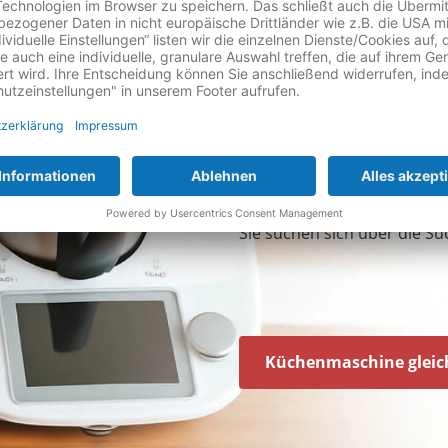
oder hochwertigen Ers
Innerhalb kurzer Zeit 
Sie Ihre Küchenmaschi
einsatzbereit zurück.
Sie möchten mehr zur Vers
direkt starten? Dann geht's
Sie suchen sich über die Su
Küchenmaschine gleic