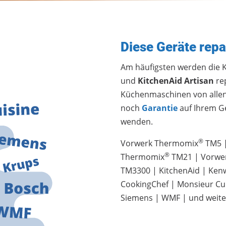
Diese Geräte repa
Am häufigsten werden die
und
KitchenAid Artisan
rep
Küchenmaschinen von allen 
noch
Garantie
auf Ihrem Ge
wenden.
®
Vorwerk Thermomix
TM5 |
®
Thermomix
TM21 | Vorwe
TM3300 | KitchenAid | Ken
CookingChef | Monsieur Cui
Siemens | WMF | und weite