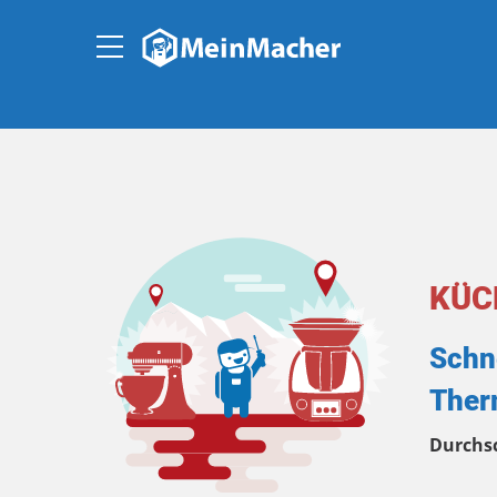
KÜC
Schn
Ther
Durchs