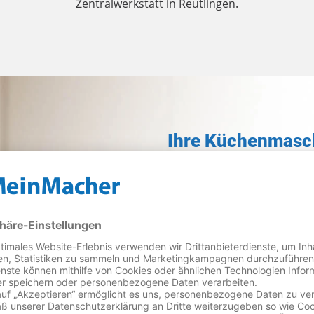
Zentralwerkstatt in Reutlingen.
Ihre Küchenmaschi
deutschlandweit!
Egal ob Thermomix, Kitche
kümmert sich um Ihre def
Versandreparatur. Mit unse
kürzester Zeit erledigt.
Bequem einschicken, w
unserer Werkstatt vor 