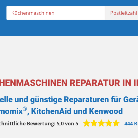
HENMASCHINEN REPARATUR IN I
elle und günstige Reparaturen für Ge
®
momix
, KitchenAid und Kenwood
chnittliche Bewertung:
5,0 von 5
444 