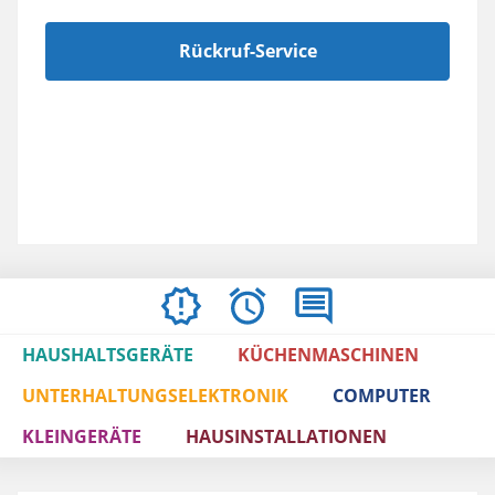
Rückruf-Service
ÖFFNUNGSZEITEN
BEWERTUNGEN
IMPRESSUM
/
HAUSHALTSGERÄTE
KÜCHENMASCHINEN
AGBS
UNTERHALTUNGSELEKTRONIK
COMPUTER
KLEINGERÄTE
HAUSINSTALLATIONEN