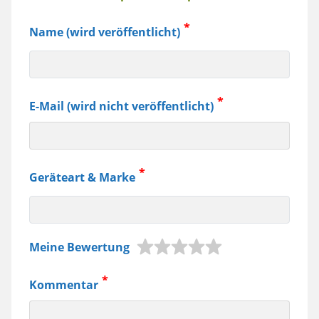
Name (wird veröffentlicht)
E-Mail (wird nicht veröffentlicht)
Geräteart & Marke
z.B.
Meine Bewertung
Jura
Kaffeemaschine,
Kommentar
Samsung
Smartphone