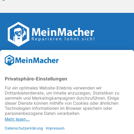
Reparatur Revolution
MeinMacher ist eine Marke der
Vangerow GmbH
↗. Diese
kämpft als Gründungsmitglied des
Runden Tisch
Reparatur
↗ für eine
Reparatur Revolution
↗ und bessere
Reparaturbedingungen: Für Produkte, die sich gut
reparieren lassen, für günstigere Ersatzteile und den
Erhalt der reparierenden Betriebe und des Reparatur-
Know-hows in Deutschland.
Weitere Informationen
Fachhändler finden