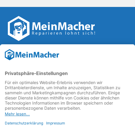
Reparatur Revolution
MeinMacher ist eine Marke der
Vangerow GmbH
↗. Diese
kämpft als Gründungsmitglied des
Runden Tisch
Reparatur
↗ für eine
Reparatur Revolution
↗ und bessere
Reparaturbedingungen: Für Produkte, die sich gut
reparieren lassen, für günstigere Ersatzteile und den
Erhalt der reparierenden Betriebe und des Reparatur-
Know-hows in Deutschland.
Weitere Informationen
Fachhändler finden
Über uns