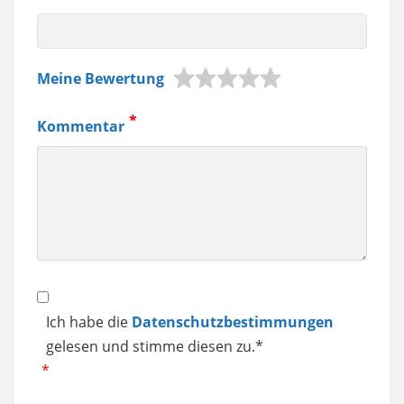
z.B.
Meine Bewertung
Jura
Kaffeemaschine,
Kommentar
Samsung
Smartphone
usw.
Datenschutz
Ich habe die
Datenschutzbestimmungen
gelesen und stimme diesen zu.*