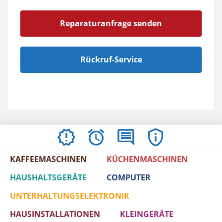
Reparaturanfrage senden
Rückruf-Service
AKTUELLES
ÖFFNUNGSZEITEN
BEWERTUNGEN
IMPRESSUM
/
KAFFEEMASCHINEN
KÜCHENMASCHINEN
AGBS
HAUSHALTSGERÄTE
COMPUTER
UNTERHALTUNGSELEKTRONIK
HAUSINSTALLATIONEN
KLEINGERÄTE