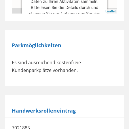
Daten zu Ihren Aktivitäten sammeln.
Bitte lesen Sie die Details durch und
Leaflet
stimmen Sie der Nutzung des Service
zu, um diese Karte anzuzeigen.
Mehr Informationen
Parkmöglichkeiten
Akzeptieren
powered by
Usercentrics Consent
Es sind ausreichend kostenfreie
Management Platform
Kundenparkplätze vorhanden.
Handwerksrolleneintrag
7021885