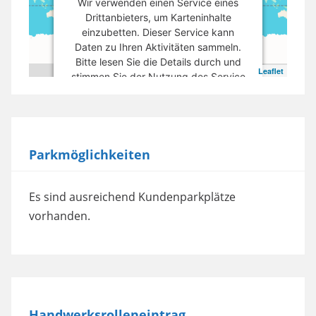
Wir verwenden einen Service eines
Drittanbieters, um Karteninhalte
einzubetten. Dieser Service kann
Daten zu Ihren Aktivitäten sammeln.
Bitte lesen Sie die Details durch und
Leaflet
stimmen Sie der Nutzung des Service
zu, um diese Karte anzuzeigen.
Mehr Informationen
Parkmöglichkeiten
Akzeptieren
powered by
Usercentrics Consent
Es sind ausreichend Kundenparkplätze
Management Platform
vorhanden.
Handwerksrolleneintrag