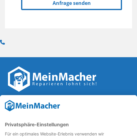
Anfrage senden
Reparatur Revolution
MeinMacher ist eine Marke der
Vangerow GmbH
↗. Diese
kämpft als Gründungsmitglied des
Runden Tisch
Reparatur
↗ für eine
Reparatur Revolution
↗ und bessere
Reparaturbedingungen: Für Produkte, die sich gut