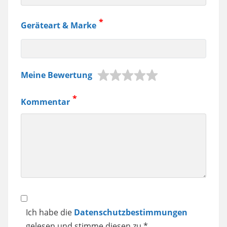
Geräteart & Marke
z.B.
Meine Bewertung
Jura
Kaffeemaschine,
Kommentar
Samsung
Smartphone
usw.
Datenschutz
Ich habe die
Datenschutzbestimmungen
gelesen und stimme diesen zu.*