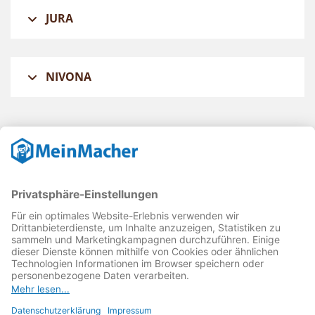
JURA
NIVONA
Reparatur Revolution
MeinMacher ist eine Marke der
Vangerow GmbH
↗. Diese
kämpft als Gründungsmitglied des
Runden Tisch
Reparatur
↗ für eine
Reparatur Revolution
↗ und bessere