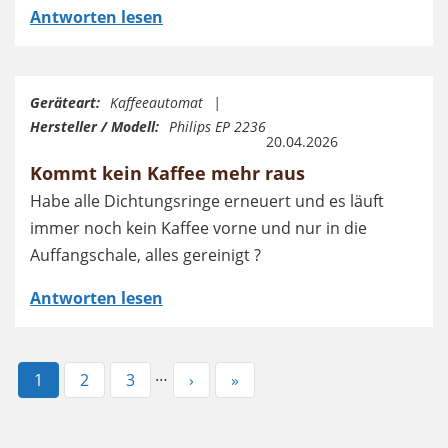
Antworten lesen
Geräteart:
Kaffeeautomat
Hersteller / Modell:
Philips EP 2236
20.04.2026
Kommt kein Kaffee mehr raus
Habe alle Dichtungsringe erneuert und es läuft
immer noch kein Kaffee vorne und nur in die
Auffangschale, alles gereinigt ?
Antworten lesen
…
Aktuelle
1
Page
2
Page
3
Nächste
›
Letzte
»
Seite
Seite
Seite