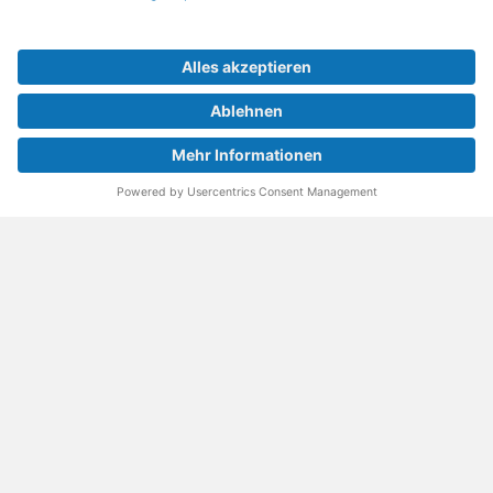
Reparaturbedingungen: Für Produkte, die sich gut
reparieren lassen, für günstigere Ersatzteile und den
Erhalt der reparierenden Betriebe und des Reparatur-
Know-hows in Deutschland.
Weitere Informationen
Fachhändler finden
Über uns
FAQ - häufig gestellte Fragen
Rechtliches
© 2023 MeinMacher - eine Marke der Vangerow GmbH
Impressum↗
Barrierefreiheit
Datenschutz
AGBs
Kontakt