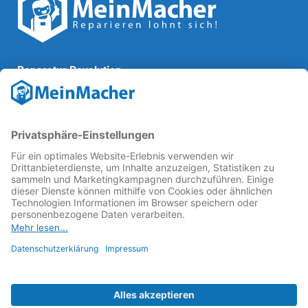
Reparatur Revolution
MeinMacher ist eine Marke der
Vangerow GmbH
↗. Diese
kämpft als Gründungsmitglied des
Runden Tisch
Reparatur
↗ für eine
Reparatur Revolution
↗ und bessere
Reparaturbedingungen: Für Produkte, die sich gut
reparieren lassen, für günstigere Ersatzteile und den
Erhalt der reparierenden Betriebe und des Reparatur-
Know-hows in Deutschland.
Weitere Informationen
Fachhändler finden
Über uns
FAQ - häufig gestellte Fragen
Rechtliches