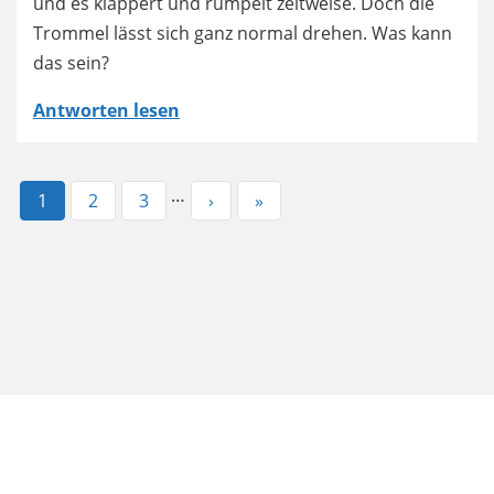
und es klappert und rumpelt zeitweise. Doch die
Trommel lässt sich ganz normal drehen. Was kann
das sein?
Antworten lesen
…
Aktuelle
1
Page
2
Page
3
Nächste
›
Letzte
»
Seite
Seite
Seite