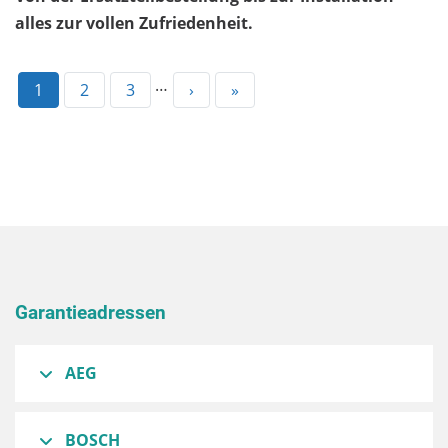
alles zur vollen Zufriedenheit.
…
Aktuelle
1
Page
2
Page
3
Nächste
›
Letzte
»
Seite
Seite
Seite
Garantieadressen
AEG
BOSCH