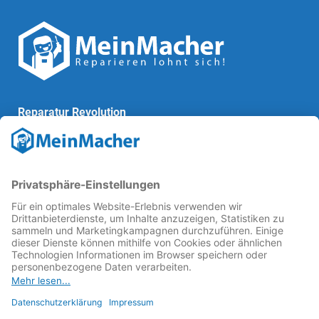
Reparatur Revolution
MeinMacher ist eine Marke der
Vangerow GmbH
↗. Diese
kämpft als Gründungsmitglied des
Runden Tisch
Reparatur
↗ für eine
Reparatur Revolution
↗ und bessere
Reparaturbedingungen: Für Produkte, die sich gut
reparieren lassen, für günstigere Ersatzteile und den
Erhalt der reparierenden Betriebe und des Reparatur-
Know-hows in Deutschland.
Weitere Informationen
Fachhändler finden
Über uns
FAQ - häufig gestellte Fragen