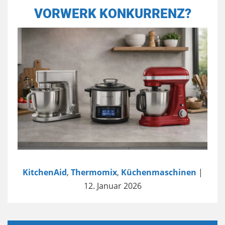
VORWERK KONKURRENZ?
KitchenAid
,
Thermomix
,
Küchenmaschinen
|
12. Januar 2026