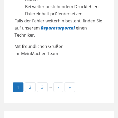
Bei weiter bestehendem Druckfehler:
Fixiereinheit prüfen/ersetzen
Falls der Fehler weiterhin besteht, finden Sie
auf unserem
Reparaturportal
einen
Techniker.
Mit freundlichen Grüßen
Ihr MeinMacher-Team
…
Aktuelle
1
Page
2
Page
3
Nächste
›
Letzte
»
Seite
Seite
Seite