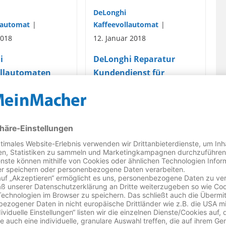
DeLonghi
lautomat
Kaffeevollautomat
2018
12. Januar 2018
i
DeLonghi Reparatur
ollautomaten
Kundendienst für
ur
Kaffeemaschinen
edem Haushalt
Sie sind auf der Suche
ne Kaffeemaschine
nach einem DeLonghi
Kundendienst? Ihr
llautomat. Ob
DeLonghi
vor der Arbeit
Kaffeevollautomat ist
eiterlesen
kaputt und Sie…
Weiterlesen