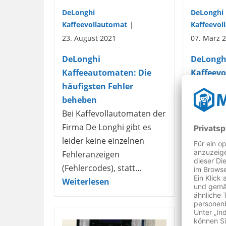
DeLonghi
DeLonghi
Kaffeevollautomat
Kaffeevol
23. August 2021
07. März 
DeLonghi
DeLongh
Kaffeeautomaten: Die
Kaffeev
häufigsten Fehler
Reparat
beheben
In fast j
Bei Kaffevollautomaten der
steht ei
Firma De Longhi gibt es
oder ein
leider keine einzelnen
Kaffeevo
Fehleranzeigen
morgens 
(Fehlercodes), statt…
oder…
W
Weiterlesen