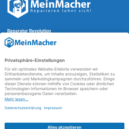
Reparatur Revolution
MeinMacher ist eine Marke der
Vangerow GmbH
↗. Diese
kämpft als Gründungsmitglied des
Runden Tisch
Reparatur
↗ für eine
Reparatur Revolution
↗ und bessere
Reparaturbedingungen: Für Produkte, die sich gut
reparieren lassen, für günstigere Ersatzteile und den
Erhalt der reparierenden Betriebe und des Reparatur-
Know-hows in Deutschland.
Weitere Informationen
Fachhändler finden
Über uns
FAQ - häufig gestellte Fragen
Rechtliches