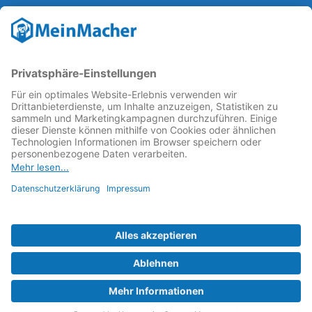
Reparatur Revolution
MeinMacher ist eine Marke der
Vangerow GmbH
↗. Diese
kämpft als Gründungsmitglied des
Runden Tisch
Reparatur
↗ für eine
Reparatur Revolution
↗ und bessere
Reparaturbedingungen: Für Produkte, die sich gut
reparieren lassen, für günstigere Ersatzteile und den
Erhalt der reparierenden Betriebe und des Reparatur-
Know-hows in Deutschland.
Weitere Informationen
Fachhändler finden
Über uns
FAQ - häufig gestellte Fragen
Rechtliches
© 2023 MeinMacher - eine Marke der Vangerow GmbH
Impressum↗
Barrierefreiheit