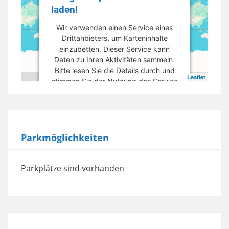
laden!
Wir verwenden einen Service eines
Drittanbieters, um Karteninhalte
einzubetten. Dieser Service kann
Daten zu Ihren Aktivitäten sammeln.
Bitte lesen Sie die Details durch und
Leaflet
stimmen Sie der Nutzung des Service
zu, um diese Karte anzuzeigen.
Mehr Informationen
Parkmöglichkeiten
Akzeptieren
powered by
Usercentrics Consent
Parkplätze sind vorhanden
Management Platform