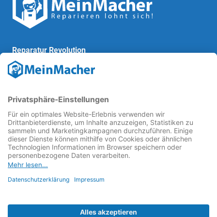
Reparatur Revolution
MeinMacher ist eine Marke der
Vangerow GmbH
↗. Diese
kämpft als Gründungsmitglied des
Runden Tisch
Reparatur
↗ für eine
Reparatur Revolution
↗ und bessere
Reparaturbedingungen: Für Produkte, die sich gut
reparieren lassen, für günstigere Ersatzteile und den
Erhalt der reparierenden Betriebe und des Reparatur-
Know-hows in Deutschland.
Weitere Informationen
Fachhändler finden
Über uns
FAQ - häufig gestellte Fragen
Rechtliches