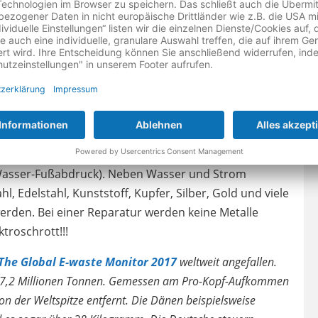
ollten jedoch mindestens 60 Grad verwendet werden!
 nur Bakterien auf den Kleidungsstücken, sondern
cht regelmäßig geschieht, fängt die Waschmaschine
 oft nicht mehr rückgängig gemacht werden.
 und Strom aus umweltfreundlichen Aspekten
ie für die Herstellung und die Logistik verbrauchten
Wasser-Fußabdruck). Neben Wasser und Strom
 Edelstahl, Kunststoff, Kupfer, Silber, Gold und viele
erden. Bei einer Reparatur werden keine Metalle
troschrott!!!
The Global E-waste Monitor 2017
weltweit angefallen.
it 7,2 Millionen Tonnen. Gemessen am Pro-Kopf-Aufkommen
on der Weltspitze entfernt. Die Dänen beispielsweise