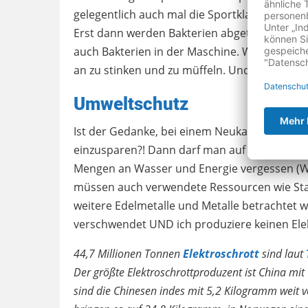
gelegentlich auch mal die Sportklamotten s
Erst dann werden Bakterien abgetötet. Nicht
auch Bakterien in der Maschine. Wenn das ni
an zu stinken und zu müffeln. Und dies kann
Umweltschutz
Ist der Gedanke, bei einem Neukauf Wasser
einzusparen?! Dann darf man auf keinen Fall d
Mengen an Wasser und Energie vergessen (
müssen auch verwendete Ressourcen wie Stahl,
weitere Edelmetalle und Metalle betrachtet w
verschwendet UND ich produziere keinen Elek
44,7 Millionen Tonnen
Elektroschrott
sind laut
Der größte Elektroschrottproduzent ist China m
sind die Chinesen indes mit 5,2 Kilogramm weit v