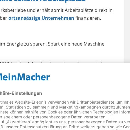
ksbetriebe und erhält somit Arbeitsplätze direkt in
eber
ortsansässige Unternehmen
finanzieren.
um Energie zu sparen. Spart eine neue Maschine
b 2013 im Handel verkauft wurden, müssen mindestens
 A+ erfüllen. D.h. wenn Ihre Maschine ab dem Jahr
- und Wassersparen konstruiert.
 Einsparen an Ihre Grenzen. Ein Mindestmenge an
schen. Und um diese Wassermenge zu erhitzen wird
t.
cht verlassen, denn diese werden nur mit Energiespar-
rreicht. Für Unterwäsche und Handtücher und