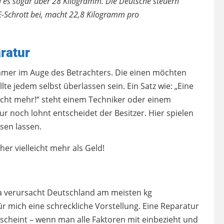
d es sogar über 28 Kilogramm. Die Deutsche steuern
E-Schrott bei, macht 22,8 Kilogramm pro
aratur
 immer im Auge des Betrachters. Die einen möchten
te jedem selbst überlassen sein. Ein Satz wie: „Eine
icht mehr!“ steht einem Techniker oder einem
ur noch lohnt entscheidet der Besitzer. Hier spielen
ssen lassen.
r vielleicht mehr als Geld!
ta verursacht Deutschland am meisten kg
ür mich eine schreckliche Vorstellung. Eine Reparatur
rscheint – wenn man alle Faktoren mit einbezieht und