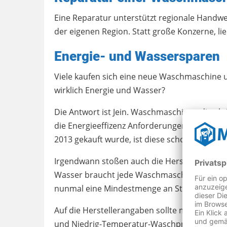
Eine Reparatur unterstützt regionale Handwer
der eigenen Region. Statt große Konzerne, li
Energie- und Wassersparen
Viele kaufen sich eine neue Waschmaschine 
wirklich Energie und Wasser?
Die Antwort ist Jein. Waschmaschinen die a
die Energieeffizenz Anforderungen der Klasse
2013 gekauft wurde, ist diese schon Energie
Irgendwann stoßen auch die Hersteller beim
Wasser braucht jede Waschmaschine zum Wa
nunmal eine Mindestmenge an Strom benötig
Auf die Herstellerangaben sollte man sich ni
und Niedrig-Temperatur-Waschprogrammen e