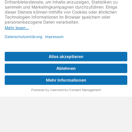
MeinMacher ist eine Marke der
Vangerow GmbH
↗. Diese
kämpft als Gründungsmitglied des
Runden Tisch
Reparatur
↗ für eine
Reparatur Revolution
↗ und bessere
Reparaturbedingungen: Für Produkte, die sich gut
reparieren lassen, für günstigere Ersatzteile und den
Erhalt der reparierenden Betriebe und des Reparatur-
Know-hows in Deutschland.
Weitere Informationen
Fachhändler finden
Über uns
FAQ - häufig gestellte Fragen
Rechtliches
© 2023 MeinMacher - eine Marke der Vangerow GmbH
Impressum↗
Barrierefreiheit
Datenschutz
AGBs