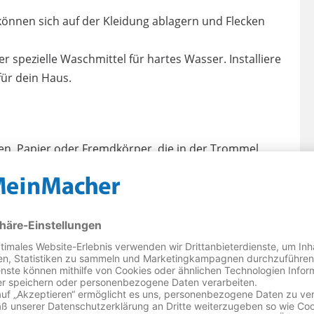
können sich auf der Kleidung ablagern und Flecken
 spezielle Waschmittel für hartes Wasser. Installiere
ür dein Haus.
en, Papier oder Fremdkörper, die in der Trommel
chen.
le Taschen und entferne lose Gegenstände.
per.
önnen Flecken verursachen.
wenn das Wasser stark verschmutzt ist.