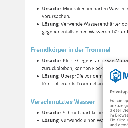
Ursache
: Mineralien im harten Wasser 
verursachen.
Lösung
: Verwende Wasserenthärter oder
gegebenenfalls einen Wasserenthärter f
Fremdkörper in der Trommel
Ursache
: Kleine Gegenstände wie Münz
zurückbleiben, können Flecken verursa
Lösung
: Überprüfe vor dem Waschen al
Kontrolliere die Trommel auf Fremdkör
Verschmutztes Wasse
r
Ursache
: Schmutzpartikel im Wasser k
Lösung
: Verwende einen Wasserfilter, 