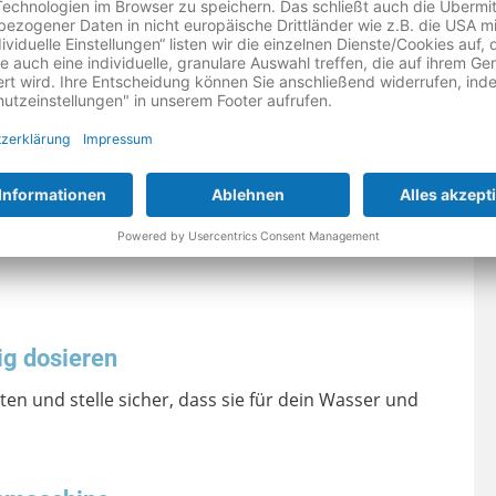
haden ist schon Wasser in die Lager des Gerätes
ieser Rost verteilt sich im Gerät und kann Flecken auf
er
rufen, der das Gerät prüft und wenn nötig den
eparaturportal
MeinMacher
finden Sie Spezialisten
ig dosieren
n und stelle sicher, dass sie für dein Wasser und