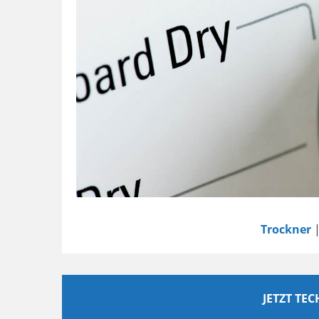
Trockner
|
JETZT TE