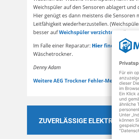
Weichspüler auf den Sensoren ablagert und d
Hier genügt es dann meistens die Sensoren m
Leitfähigkeit wiederherzustellen. (Weichspül
besser auf
Weichspüler verzichten
sollten.)
Im Falle einer Reparatur:
Hier
finden Sie ei
Wäschetrockner.
Denny Adam
Weitere AEG Trockner Fehler-Meldungen
ZUVERLÄSSIGE ELEKTROGERÄT