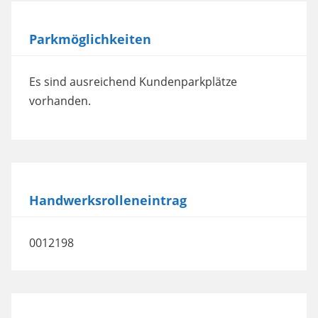
Mehr Informationen
Parkmöglichkeiten
Akzeptieren
powered by
Usercentrics Consent
Es sind ausreichend Kundenparkplätze
Management Platform
vorhanden.
Handwerksrolleneintrag
0012198