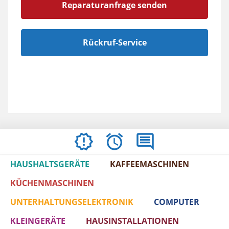
Reparaturanfrage senden
Rückruf-Service
ÖFFNUNGSZEITEN
BEWERTUNGEN
IMPRESSUM
/
HAUSHALTSGERÄTE
KAFFEEMASCHINEN
AGBS
KÜCHENMASCHINEN
UNTERHALTUNGSELEKTRONIK
COMPUTER
KLEINGERÄTE
HAUSINSTALLATIONEN