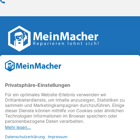
Reparatur Revolution
MeinMacher ist eine Marke der
Vangerow GmbH
↗. Diese
kämpft als Gründungsmitglied des
Runden Tisch
Reparatur
↗ für eine
Reparatur Revolution
↗ und bessere
Reparaturbedingungen: Für Produkte, die sich gut
reparieren lassen, für günstigere Ersatzteile und den
Erhalt der reparierenden Betriebe und des Reparatur-
Know-hows in Deutschland.
Weitere Informationen
Fachhändler finden