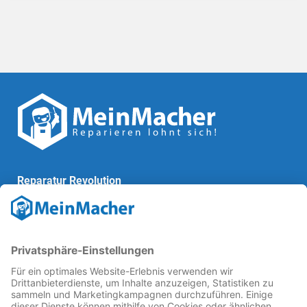
Reparatur Revolution
MeinMacher ist eine Marke der
Vangerow GmbH
↗. Diese
kämpft als Gründungsmitglied des
Runden Tisch
Reparatur
↗ für eine
Reparatur Revolution
↗ und bessere
Reparaturbedingungen: Für Produkte, die sich gut
reparieren lassen, für günstigere Ersatzteile und den
Erhalt der reparierenden Betriebe und des Reparatur-
Know-hows in Deutschland.