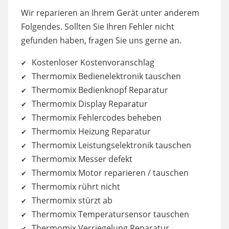
powered by
Usercentrics Consent
Wir reparieren an Ihrem Gerät unter anderem
Management Platform
Folgendes. Sollten Sie Ihren Fehler nicht
gefunden haben, fragen Sie uns gerne an.
Kostenloser Kostenvoranschlag
Thermomix Bedienelektronik tauschen
Thermomix Bedienknopf Reparatur
Thermomix Display Reparatur
Thermomix Fehlercodes beheben
Thermomix Heizung Reparatur
Thermomix Leistungselektronik tauschen
Thermomix Messer defekt
Thermomix Motor reparieren / tauschen
Thermomix rührt nicht
Thermomix stürzt ab
Thermomix Temperatursensor tauschen
Thermomix Verriegelung Reparatur