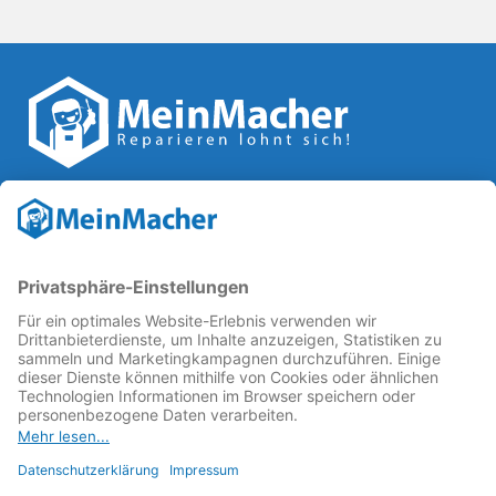
Reparatur Revolution
MeinMacher ist eine Marke der
Vangerow GmbH
↗. Diese
kämpft als Gründungsmitglied des
Runden Tisch
Reparatur
↗ für eine
Reparatur Revolution
↗ und bessere
Reparaturbedingungen: Für Produkte, die sich gut
reparieren lassen, für günstigere Ersatzteile und den
Erhalt der reparierenden Betriebe und des Reparatur-
Know-hows in Deutschland.
Weitere Informationen
Fachhändler finden