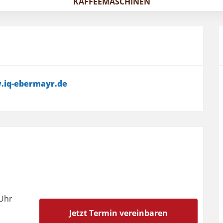
KAFFEEMASCHINEN
iq-ebermayr.de
 Uhr
Jetzt Termin vereinbaren