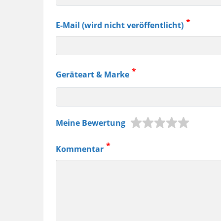
E-Mail (wird nicht veröffentlicht)
Geräteart & Marke
z.B.
Meine Bewertung
Jura
Kaffeemaschine,
Kommentar
Samsung
Smartphone
usw.