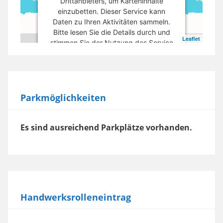
Drittanbieters, um Karteninhalte
einzubetten. Dieser Service kann
Daten zu Ihren Aktivitäten sammeln.
Bitte lesen Sie die Details durch und
Leaflet
stimmen Sie der Nutzung des Service
zu, um diese Karte anzuzeigen.
Mehr Informationen
Parkmöglichkeiten
Akzeptieren
powered by
Usercentrics Consent
Es sind ausreichend Parkplätze vorhanden.
Management Platform
Handwerksrolleneintrag