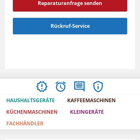
Reparaturanfrage senden
Rückruf-Service
AKTUELLES
ÖFFNUNGSZEITEN
BEWERTUNGEN
IMPRESSUM
/
HAUSHALTSGERÄTE
KAFFEEMASCHINEN
AGBS
KÜCHENMASCHINEN
KLEINGERÄTE
FACHHÄNDLER