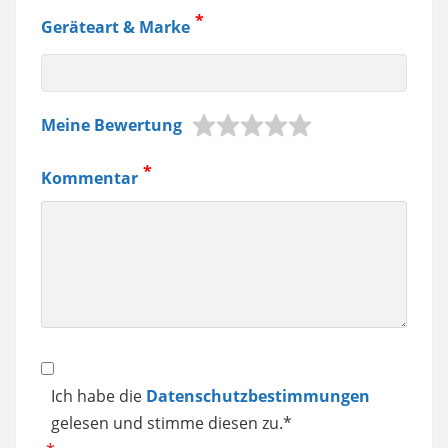
Geräteart & Marke
z.B.
Meine Bewertung
Jura
Kaffeemaschine,
Kommentar
Samsung
Smartphone
usw.
Datenschutz
Ich habe die
Datenschutzbestimmungen
gelesen und stimme diesen zu.*