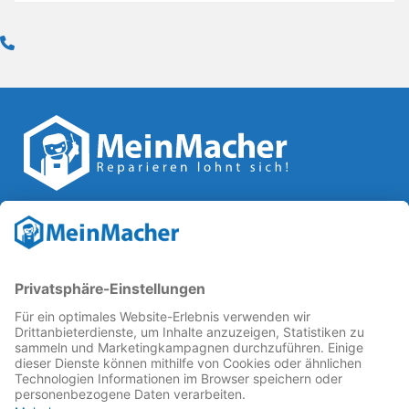
Reparatur Revolution
MeinMacher ist eine Marke der
Vangerow GmbH
↗. Diese
kämpft als Gründungsmitglied des
Runden Tisch
Reparatur
↗ für eine
Reparatur Revolution
↗ und bessere
Reparaturbedingungen: Für Produkte, die sich gut
reparieren lassen, für günstigere Ersatzteile und den
Erhalt der reparierenden Betriebe und des Reparatur-
Know-hows in Deutschland.