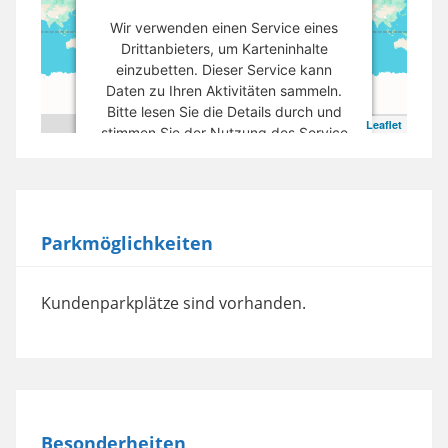
Wir verwenden einen Service eines
Drittanbieters, um Karteninhalte
einzubetten. Dieser Service kann
Daten zu Ihren Aktivitäten sammeln.
Bitte lesen Sie die Details durch und
Leaflet
stimmen Sie der Nutzung des Service
zu, um diese Karte anzuzeigen.
Mehr Informationen
Parkmöglichkeiten
Akzeptieren
powered by
Usercentrics Consent
Kundenparkplätze sind vorhanden.
Management Platform
Besonderheiten