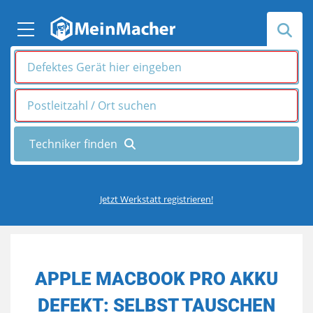
Jetzt Werkstatt registrieren!
APPLE MACBOOK PRO AKKU
DEFEKT: SELBST TAUSCHEN