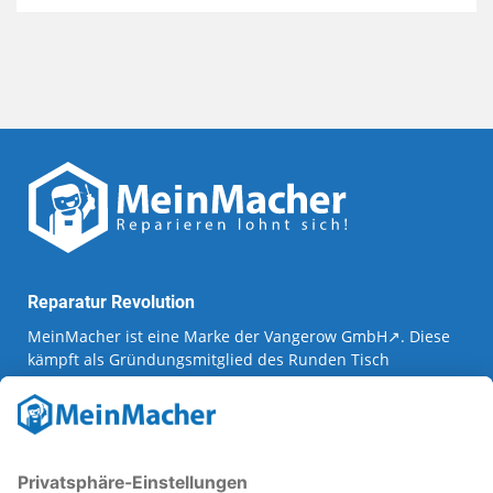
Reparatur Revolution
MeinMacher ist eine Marke der
Vangerow GmbH
↗. Diese
kämpft als Gründungsmitglied des
Runden Tisch
Reparatur
↗ für eine
Reparatur Revolution
↗ und bessere
Reparaturbedingungen: Für Produkte, die sich gut
reparieren lassen, für günstigere Ersatzteile und den
Erhalt der reparierenden Betriebe und des Reparatur-
Know-hows in Deutschland.