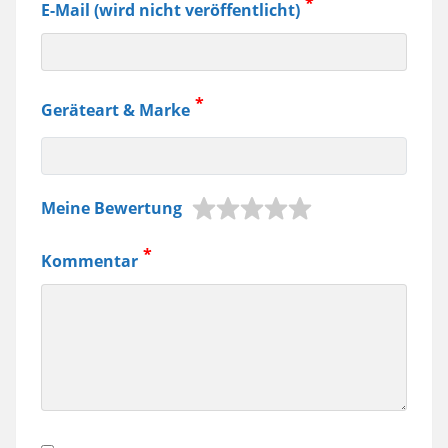
E-Mail (wird nicht veröffentlicht)
Geräteart & Marke
z.B.
Meine Bewertung
Jura
Kaffeemaschine,
Kommentar
Samsung
Smartphone
usw.