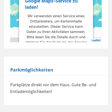
Google Maps-Service zu
laden!
Wir verwenden einen Service eines
Drittanbieters, um Karteninhalte
einzubetten. Dieser Service kann
Daten zu Ihren Aktivitäten sammeln.
Bitte lesen Sie die Details durch und
Leaflet
stimmen Sie der Nutzung des Service
zu, um diese Karte anzuzeigen.
Mehr Informationen
Parkmöglichkeiten
Akzeptieren
powered by
Usercentrics Consent
Parkplätze direkt vor dem Haus. Gute Be- und
Management Platform
Entlademöglichkeiten!