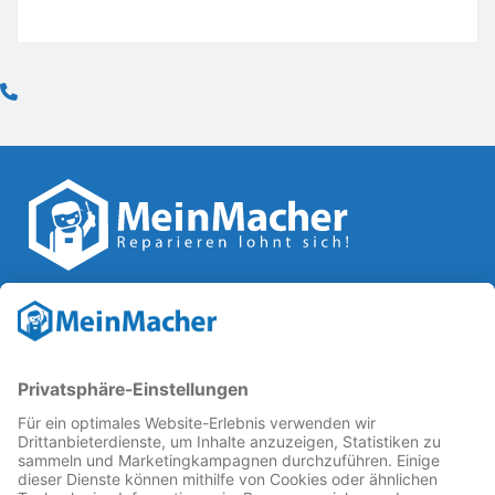
Reparatur Revolution
MeinMacher ist eine Marke der
Vangerow GmbH
↗. Diese
kämpft als Gründungsmitglied des
Runden Tisch
Reparatur
↗ für eine
Reparatur Revolution
↗ und bessere
Reparaturbedingungen: Für Produkte, die sich gut
reparieren lassen, für günstigere Ersatzteile und den
Erhalt der reparierenden Betriebe und des Reparatur-
Know-hows in Deutschland.