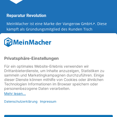
Reparatur Revolution
MeinMacher ist eine Marke der
Vangerow GmbH
↗. Diese
kämpft als Gründungsmitglied des
Runden Tisch
Reparatur
↗ für eine
Reparatur Revolution
↗ und bessere
Reparaturbedingungen: Für Produkte, die sich gut
reparieren lassen, für günstigere Ersatzteile und den
Erhalt der reparierenden Betriebe und des Reparatur-
Know-hows in Deutschland.
Weitere Informationen
Fachhändler finden
Über uns
FAQ - häufig gestellte Fragen
Rechtliches
© 2023 MeinMacher - eine Marke der Vangerow GmbH