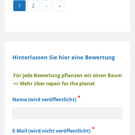
Aktuelle
1
Page
2
Nächste
›
Letzte
»
Seite
Seite
Seite
Hinterlassen Sie hier eine Bewertung
Baum
Für jede Bewertung pflanzen wir einen Baum
=> Mehr über repair for the planet
Name (wird veröffentlicht)
E-Mail (wird nicht veröffentlicht)