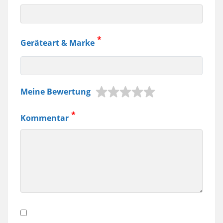
Geräteart & Marke
z.B.
Meine Bewertung
Jura
Kaffeemaschine,
Kommentar
Samsung
Smartphone
usw.
Datenschutz