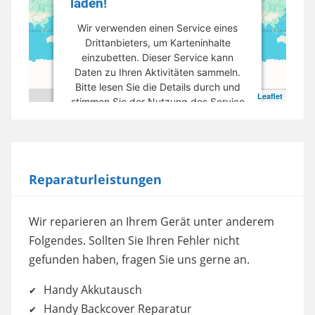
laden!
Wir verwenden einen Service eines
Drittanbieters, um Karteninhalte
einzubetten. Dieser Service kann
Daten zu Ihren Aktivitäten sammeln.
Bitte lesen Sie die Details durch und
Leaflet
stimmen Sie der Nutzung des Service
zu, um diese Karte anzuzeigen.
Mehr Informationen
Reparaturleistungen
Akzeptieren
powered by
Usercentrics Consent
Wir reparieren an Ihrem Gerät unter anderem
Management Platform
Folgendes. Sollten Sie Ihren Fehler nicht
gefunden haben, fragen Sie uns gerne an.
Handy Akkutausch
Handy Backcover Reparatur