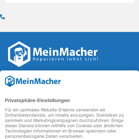
Reparatur Revolution
MeinMacher ist eine Marke der
Vangerow GmbH
↗. Diese
kämpft als Gründungsmitglied des
Runden Tisch
Reparatur
↗ für eine
Reparatur Revolution
↗ und bessere
Reparaturbedingungen: Für Produkte, die sich gut
reparieren lassen, für günstigere Ersatzteile und den
Erhalt der reparierenden Betriebe und des Reparatur-
Know-hows in Deutschland.