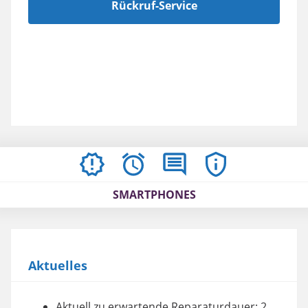
Rückruf-Service
AKTUELLES
ÖFFNUNGSZEITEN
BEWERTUNGEN
IMPRESSUM
/
SMARTPHONES
AGBS
Aktuelles
Aktuell zu erwartende Reparaturdauer: 2