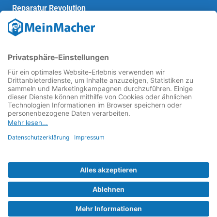
Reparatur Revolution
MeinMacher ist eine Marke der
Vangerow GmbH
↗. Diese
kämpft als Gründungsmitglied des
Runden Tisch
Reparatur
↗ für eine
Reparatur Revolution
↗ und bessere
Reparaturbedingungen: Für Produkte, die sich gut
reparieren lassen, für günstigere Ersatzteile und den
Erhalt der reparierenden Betriebe und des Reparatur-
Know-hows in Deutschland.
Weitere Informationen
Fachhändler finden
Über uns
FAQ - häufig gestellte Fragen
Rechtliches
© 2023 MeinMacher - eine Marke der Vangerow GmbH
Impressum↗
Barrierefreiheit