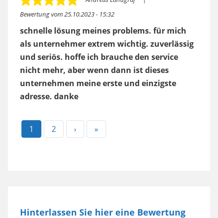
Bewertung vom
25.10.2023 - 15:32
schnelle lösung meines problems. für mich
als unternehmer extrem wichtig. zuverlässig
und seriös. hoffe ich brauche den service
nicht mehr, aber wenn dann ist dieses
unternehmen meine erste und einzigste
adresse. danke
Aktuelle
1
Page
2
Nächste
›
Letzte
»
Seite
Seite
Seite
Hinterlassen Sie hier eine Bewertung