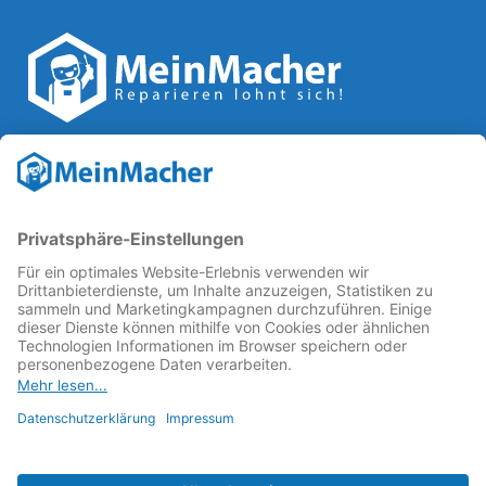
Reparatur Revolution
MeinMacher ist eine Marke der
Vangerow GmbH
↗. Diese
kämpft als Gründungsmitglied des
Runden Tisch
Reparatur
↗ für eine
Reparatur Revolution
↗ und bessere
Reparaturbedingungen: Für Produkte, die sich gut
reparieren lassen, für günstigere Ersatzteile und den
Erhalt der reparierenden Betriebe und des Reparatur-
Know-hows in Deutschland.
Weitere Informationen
Fachhändler finden
Über uns
FAQ - häufig gestellte Fragen