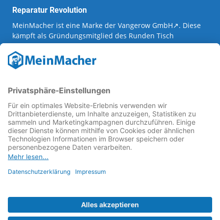
Reparatur Revolution
MeinMacher ist eine Marke der
Vangerow GmbH
↗. Diese
kämpft als Gründungsmitglied des
Runden Tisch
Reparatur
↗ für eine
Reparatur Revolution
↗ und bessere
Reparaturbedingungen: Für Produkte, die sich gut
reparieren lassen, für günstigere Ersatzteile und den
Erhalt der reparierenden Betriebe und des Reparatur-
Know-hows in Deutschland.
Weitere Informationen
Fachhändler finden
Über uns
FAQ - häufig gestellte Fragen
Rechtliches
© 2023 MeinMacher - eine Marke der Vangerow GmbH
Impressum↗
Barrierefreiheit