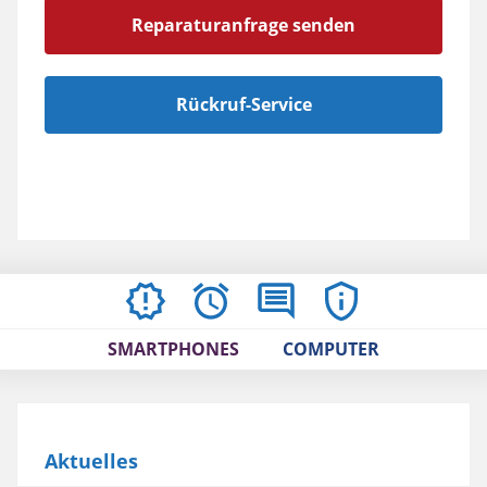
Reparaturanfrage senden
Rückruf-Service
AKTUELLES
ÖFFNUNGSZEITEN
BEWERTUNGEN
IMPRESSUM
/
SMARTPHONES
COMPUTER
AGBS
Aktuelles