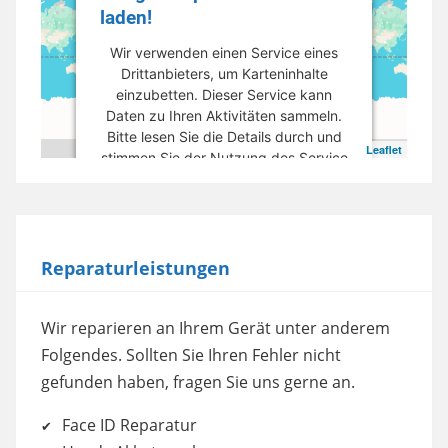
laden!
Wir verwenden einen Service eines
Drittanbieters, um Karteninhalte
einzubetten. Dieser Service kann
Daten zu Ihren Aktivitäten sammeln.
Bitte lesen Sie die Details durch und
Leaflet
stimmen Sie der Nutzung des Service
zu, um diese Karte anzuzeigen.
Mehr Informationen
Reparaturleistungen
Akzeptieren
powered by
Usercentrics Consent
Wir reparieren an Ihrem Gerät unter anderem
Management Platform
Folgendes. Sollten Sie Ihren Fehler nicht
gefunden haben, fragen Sie uns gerne an.
Face ID Reparatur