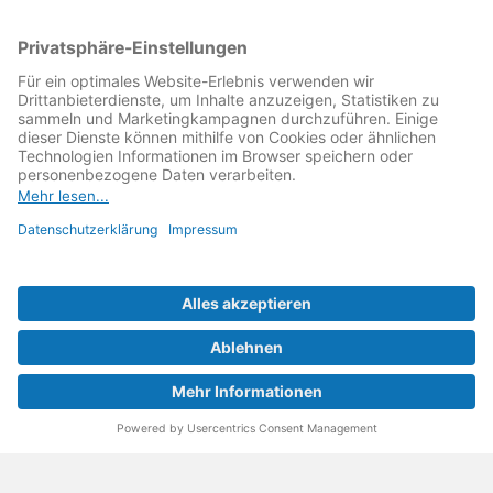
MeinMacher ist eine Marke der
Vangerow GmbH
↗. Diese
kämpft als Gründungsmitglied des
Runden Tisch
Reparatur
↗ für eine
Reparatur Revolution
↗ und bessere
Reparaturbedingungen: Für Produkte, die sich gut
reparieren lassen, für günstigere Ersatzteile und den
Erhalt der reparierenden Betriebe und des Reparatur-
Know-hows in Deutschland.
Weitere Informationen
Fachhändler finden
Über uns
FAQ - häufig gestellte Fragen
Rechtliches
© 2023 MeinMacher - eine Marke der Vangerow GmbH
Impressum↗
Barrierefreiheit
Datenschutz
AGBs