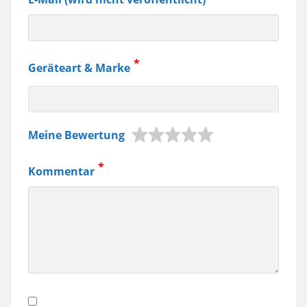
Geräteart & Marke
z.B.
Meine Bewertung
Jura
Kaffeemaschine,
Kommentar
Samsung
Smartphone
usw.
Datenschutz