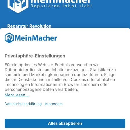
Reparatur Revolution
MeinMacher ist eine Marke der
Vangerow GmbH
↗. Diese
kämpft als Gründungsmitglied des
Runden Tisch
Reparatur
↗ für eine
Reparatur Revolution
↗ und bessere
Reparaturbedingungen: Für Produkte, die sich gut
reparieren lassen, für günstigere Ersatzteile und den
Erhalt der reparierenden Betriebe und des Reparatur-
Know-hows in Deutschland.
Weitere Informationen
Fachhändler finden
Über uns
FAQ - häufig gestellte Fragen
Rechtliches