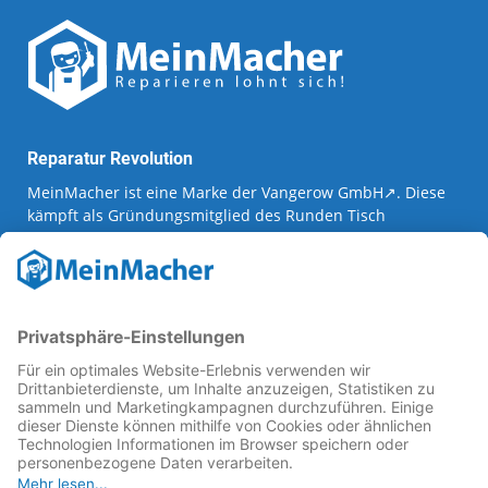
Reparatur Revolution
MeinMacher ist eine Marke der
Vangerow GmbH
↗. Diese
kämpft als Gründungsmitglied des
Runden Tisch
Reparatur
↗ für eine
Reparatur Revolution
↗ und bessere
Reparaturbedingungen: Für Produkte, die sich gut
reparieren lassen, für günstigere Ersatzteile und den
Erhalt der reparierenden Betriebe und des Reparatur-
Know-hows in Deutschland.
Weitere Informationen
Fachhändler finden
Über uns
FAQ - häufig gestellte Fragen