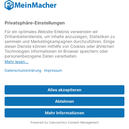
Reparatur Revolution
MeinMacher ist eine Marke der
Vangerow GmbH
↗. Diese
kämpft als Gründungsmitglied des
Runden Tisch
Reparatur
↗ für eine
Reparatur Revolution
↗ und bessere
Reparaturbedingungen: Für Produkte, die sich gut
reparieren lassen, für günstigere Ersatzteile und den
Erhalt der reparierenden Betriebe und des Reparatur-
Know-hows in Deutschland.
Weitere Informationen
Fachhändler finden