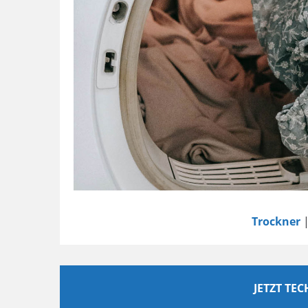
Trockner
|
JETZT TE