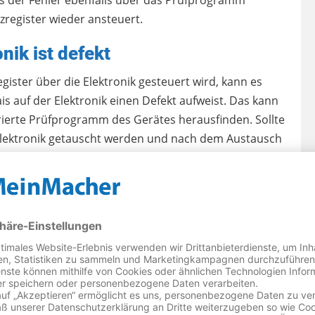
izregister wieder ansteuert.
nik ist defekt
ister über die Elektronik gesteuert wird, kann es
s auf der Elektronik einen Defekt aufweist. Das kann
rierte Prüfprogramm des Gerätes herausfinden. Sollte
e Elektronik getauscht werden und nach dem Austausch
ie Funktion des Gerätes überprüft.
otto „Kleine Ursache große Wirkung“, aber gerade in
h sinnvoll.
nen Trockner-Kundendienst
für Ihren Bauknecht