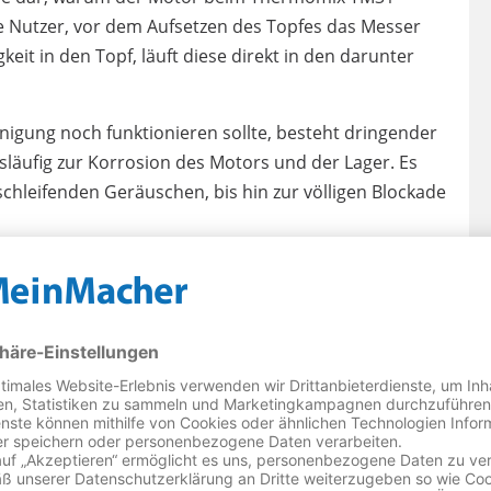
die Nutzer, vor dem Aufsetzen des Topfes das Messer
keit in den Topf, läuft diese direkt in den darunter
igung noch funktionieren sollte, besteht dringender
släufig zur Korrosion des Motors und der Lager. Es
 schleifenden Geräuschen, bis hin zur völligen Blockade
m Schadensereignis zu, genügt eine umfassende
das Gerät und reinigen die Komponenten. Der Motor
Speiseresten befreit.
ür zwischen 120,- € und 180,- EUR.
k, müssen wir den Motor erneuern. Der höhere
 in Höhe von 199,- EUR.