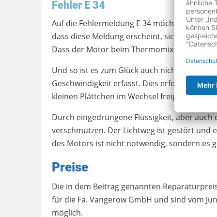
Fehler E 34
Auf die Fehlermeldung E 34 möchte ich noch 
dass diese Meldung erscheint, sich der Motor
Dass der Motor beim Thermomix TM31 defekt 
Und so ist es zum Glück auch nicht! Der Moto
Geschwindigkeit erfasst. Dies erfolgt über e
kleinen Plättchen im Wechsel freigegeben und
Durch eingedrungene Flüssigkeit, aber auch
verschmutzen. Der Lichtweg ist gestört und 
des Motors ist nicht notwendig, sondern es g
Preise
Die in dem Beitrag genannten Reparaturprei
für die Fa. Vangerow GmbH und sind vom Jun
möglich.