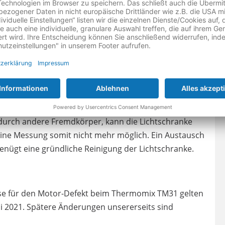
einmal gesondert eingehen. Es ist durchaus möglich,
 aber leicht und ohne Schleifgeräusche drehen lässt.
sein soll, möchte man hier nicht glauben.
r des TM31 besitzt einen Tacho, der seine Dreh-
ine Lichtschranke, die während der Bewegung von
 versperrt wird.
 durch andere Fremdkörper, kann die Lichtschranke
eine Messung somit nicht mehr möglich. Ein Austausch
enügt eine gründliche Reinigung der Lichtschranke.
se für den Motor-Defekt beim Thermomix TM31 gelten
i 2021. Spätere Änderungen unsererseits sind