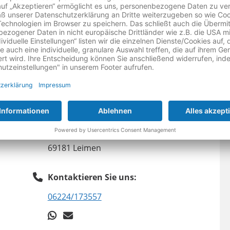
d
Derzeit geschlossen, öffnet wieder:
Montag:
9:30-18:30 Uhr
anzeigen
Theodor-Heuss-Str. 102-104
69181 Leimen
Kontaktieren Sie uns:
06224/173557