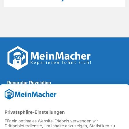
Reparatur Revolution
MeinMacher ist eine Marke der
Vangerow GmbH
↗. Diese
kämpft als Gründungsmitglied des
Runden Tisch
Reparatur
↗ für eine
Reparatur Revolution
↗ und bessere
Reparaturbedingungen: Für Produkte, die sich gut
reparieren lassen, für günstigere Ersatzteile und den
Erhalt der reparierenden Betriebe und des Reparatur-
Know-hows in Deutschland.