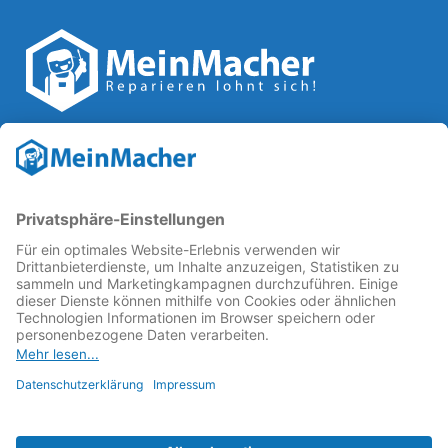
Reparatur Revolution
MeinMacher ist eine Marke der
Vangerow GmbH
↗. Diese
kämpft als Gründungsmitglied des
Runden Tisch
Reparatur
↗ für eine
Reparatur Revolution
↗ und bessere
Reparaturbedingungen: Für Produkte, die sich gut
reparieren lassen, für günstigere Ersatzteile und den
Erhalt der reparierenden Betriebe und des Reparatur-
Know-hows in Deutschland.
Weitere Informationen
Fachhändler finden
Über uns
FAQ - häufig gestellte Fragen