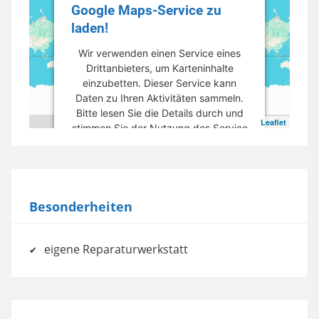
Google Maps-Service zu
laden!
Wir verwenden einen Service eines
Drittanbieters, um Karteninhalte
einzubetten. Dieser Service kann
Daten zu Ihren Aktivitäten sammeln.
Bitte lesen Sie die Details durch und
Leaflet
stimmen Sie der Nutzung des Service
zu, um diese Karte anzuzeigen.
Mehr Informationen
Besonderheiten
Akzeptieren
powered by
Usercentrics Consent
eigene Reparaturwerkstatt
Management Platform