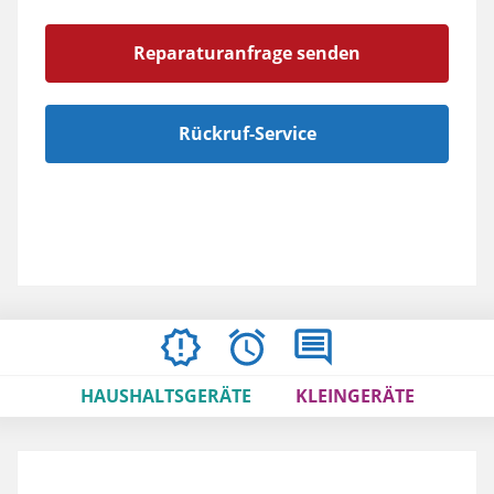
Reparaturanfrage senden
Rückruf-Service
ÖFFNUNGSZEITEN
BEWERTUNGEN
IMPRESSUM
/
HAUSHALTSGERÄTE
KLEINGERÄTE
AGBS