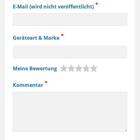
E-Mail (wird nicht veröffentlicht)
Geräteart & Marke
z.B.
Meine Bewertung
Jura
Kaffeemaschine,
Kommentar
Samsung
Smartphone
usw.