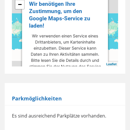
Wir benötigen Ihre
−
Zustimmung, um den
Google Maps-Service zu
laden!
Wir verwenden einen Service eines
Drittanbieters, um Karteninhalte
einzubetten. Dieser Service kann
Daten zu Ihren Aktivitäten sammeln.
Bitte lesen Sie die Details durch und
Leaflet
stimmen Sie der Nutzung des Service
zu, um diese Karte anzuzeigen.
Mehr Informationen
Parkmöglichkeiten
Akzeptieren
powered by
Usercentrics Consent
Es sind ausreichend Parkplätze vorhanden.
Management Platform