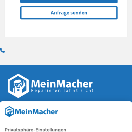
Anfrage senden
Reparatur Revolution
MeinMacher ist eine Marke der
Vangerow GmbH
↗. Diese
kämpft als Gründungsmitglied des
Runden Tisch
Reparatur
↗ für eine
Reparatur Revolution
↗ und bessere