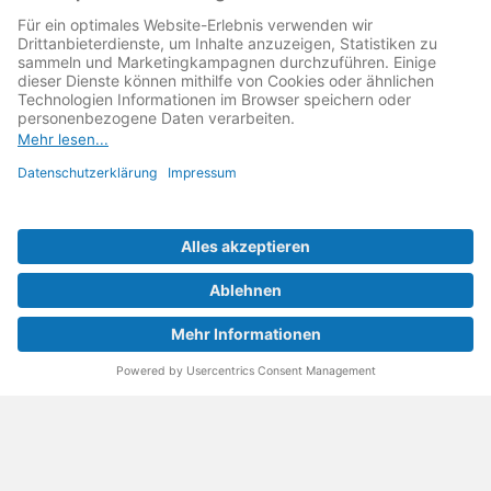
Reparaturbedingungen: Für Produkte, die sich gut
reparieren lassen, für günstigere Ersatzteile und den
Erhalt der reparierenden Betriebe und des Reparatur-
Know-hows in Deutschland.
Weitere Informationen
Fachhändler finden
Über uns
FAQ - häufig gestellte Fragen
Rechtliches
© 2023 MeinMacher - eine Marke der Vangerow GmbH
Impressum↗
Barrierefreiheit
Datenschutz
AGBs
Kontakt