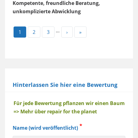
Kompetente, freundliche Beratung,
unkomplizierte Abwicklung
…
Aktuelle
1
Page
2
Page
3
Nächste
›
Letzte
»
Seite
Seite
Seite
Hinterlassen Sie hier eine Bewertung
Baum
Für jede Bewertung pflanzen wir einen Baum
=> Mehr über repair for the planet
Name (wird veröffentlicht)