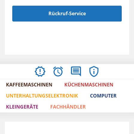
Rückruf-Service
AKTUELLES
ÖFFNUNGSZEITEN
BEWERTUNGEN
IMPRESSUM
/
KAFFEEMASCHINEN
KÜCHENMASCHINEN
AGBS
UNTERHALTUNGSELEKTRONIK
COMPUTER
KLEINGERÄTE
FACHHÄNDLER