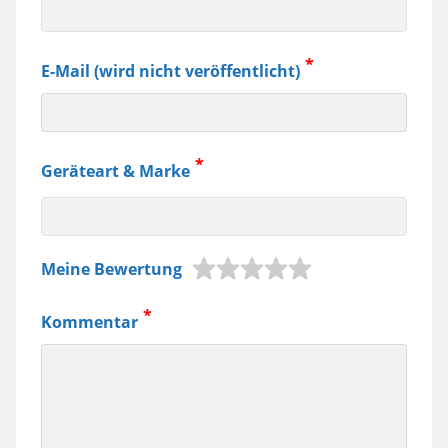
E-Mail (wird nicht veröffentlicht)
Geräteart & Marke
z.B.
Meine Bewertung
Jura
Kaffeemaschine,
Kommentar
Samsung
Smartphone
usw.