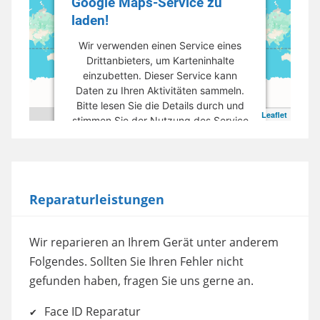
Google Maps-Service zu
laden!
Wir verwenden einen Service eines
Drittanbieters, um Karteninhalte
einzubetten. Dieser Service kann
Daten zu Ihren Aktivitäten sammeln.
Bitte lesen Sie die Details durch und
Leaflet
stimmen Sie der Nutzung des Service
zu, um diese Karte anzuzeigen.
Mehr Informationen
Reparaturleistungen
Akzeptieren
powered by
Usercentrics Consent
Wir reparieren an Ihrem Gerät unter anderem
Management Platform
Folgendes. Sollten Sie Ihren Fehler nicht
gefunden haben, fragen Sie uns gerne an.
Face ID Reparatur