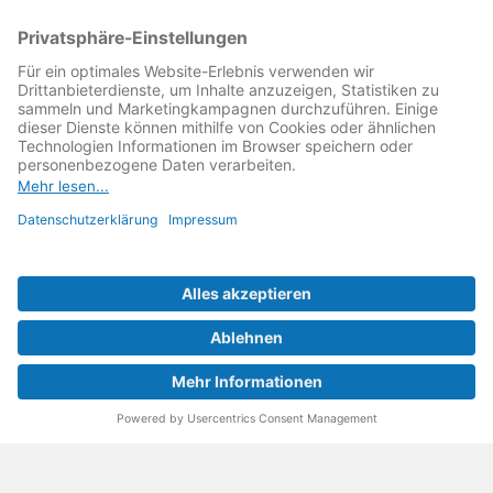
kämpft als Gründungsmitglied des
Runden Tisch
Reparatur
↗ für eine
Reparatur Revolution
↗ und bessere
Reparaturbedingungen: Für Produkte, die sich gut
reparieren lassen, für günstigere Ersatzteile und den
Erhalt der reparierenden Betriebe und des Reparatur-
Know-hows in Deutschland.
Weitere Informationen
Fachhändler finden
Über uns
FAQ - häufig gestellte Fragen
Rechtliches
© 2023 MeinMacher - eine Marke der Vangerow GmbH
Impressum↗
Barrierefreiheit
Datenschutz
AGBs