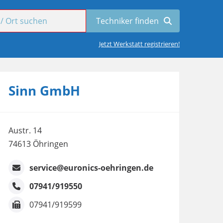
Jetzt Werkstatt registrieren!
Sinn GmbH
Austr. 14
74613 Öhringen
service@euronics-oehringen.de
07941/919550
07941/919599