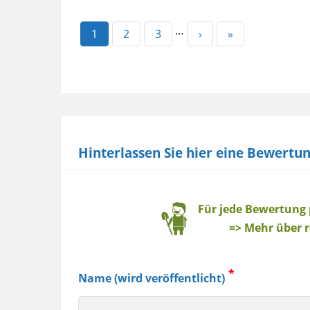
…
Aktuelle
1
Page
2
Page
3
Nächste
›
Letzte
»
Seite
Seite
Seite
Hinterlassen Sie hier eine Bewertu
Baum
Für jede Bewertung
=> Mehr über r
Name (wird veröffentlicht)