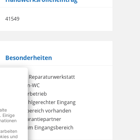
41549
Besonderheiten
eigene Reparaturwerkstatt
Kunden-WC
Meisterbetrieb
Rollstuhlgerechter Eingang
Wartebereich vorhanden
Wertgarantiepartner
WLAN im Eingangsbereich