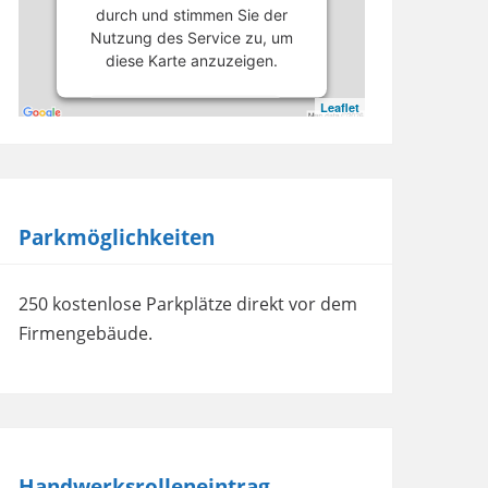
durch und stimmen Sie der
Nutzung des Service zu, um
diese Karte anzuzeigen.
Leaflet
Mehr Informationen
Akzeptieren
powered by
Usercentrics
Parkmöglichkeiten
Consent Management
Platform
250 kostenlose Parkplätze direkt vor dem
Firmengebäude.
Handwerksrolleneintrag