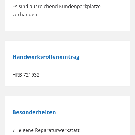
powered by
Usercentrics Consent
Es sind ausreichend Kundenparkplätze
Management Platform
vorhanden.
Handwerksrolleneintrag
HRB 721932
Besonderheiten
eigene Reparaturwerkstatt