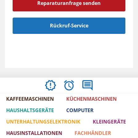
Reparaturanfrage senden
Rückruf-Service
ÖFFNUNGSZEITEN
BEWERTUNGEN
IMPRESSUM
/
KAFFEEMASCHINEN
KÜCHENMASCHINEN
AGBS
HAUSHALTSGERÄTE
COMPUTER
UNTERHALTUNGSELEKTRONIK
KLEINGERÄTE
HAUSINSTALLATIONEN
FACHHÄNDLER