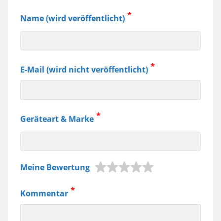
Name (wird veröffentlicht)
E-Mail (wird nicht veröffentlicht)
Geräteart & Marke
z.B.
Meine Bewertung
Jura
Kaffeemaschine,
Kommentar
Samsung
Smartphone