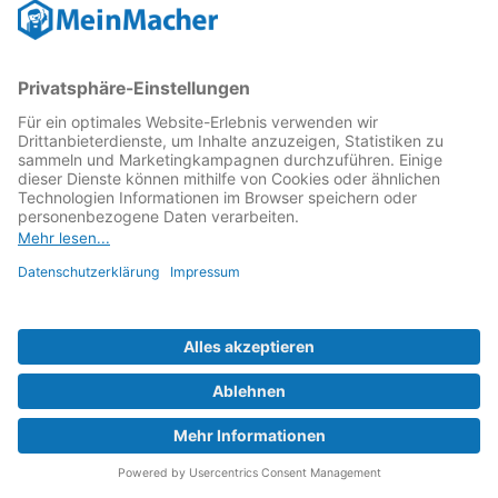
Zur Werkstatt
Anfrage senden
Smartphone und Kaffeemaschinen
Reparatur Service Sinsheim
Derzeit geschlossen, öffnet wieder:
Montag:
9:30-13:30, 14:30-18:00 Uhr
anzeigen