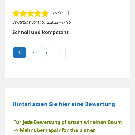
kuder
Bewertung vom
15.12.2022 - 17:15
Schnell und kompetent
Aktuelle
1
Page
2
Nächste
›
Letzte
»
Seite
Seite
Seite
Hinterlassen Sie hier eine Bewertung
Baum
Für jede Bewertung pflanzen wir einen Baum
=> Mehr über repair for the planet