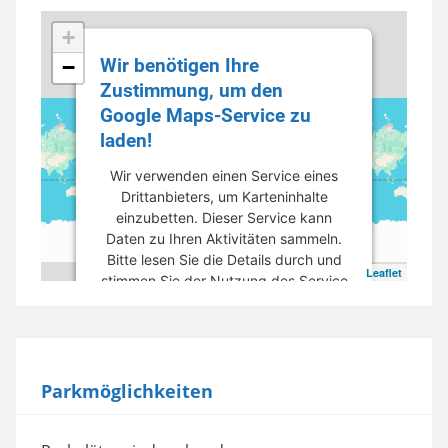
+
Wir benötigen Ihre
−
Zustimmung, um den
Google Maps-Service zu
laden!
Wir verwenden einen Service eines
Drittanbieters, um Karteninhalte
einzubetten. Dieser Service kann
Daten zu Ihren Aktivitäten sammeln.
Bitte lesen Sie die Details durch und
Leaflet
stimmen Sie der Nutzung des Service
zu, um diese Karte anzuzeigen.
Mehr Informationen
Parkmöglichkeiten
Akzeptieren
powered by
Usercentrics Consent