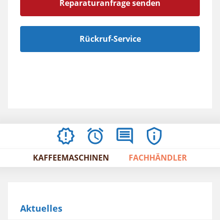
Reparaturanfrage senden
Rückruf-Service
AKTUELLES
ÖFFNUNGSZEITEN
BEWERTUNGEN
IMPRESSUM
/
KAFFEEMASCHINEN
FACHHÄNDLER
AGBS
Aktuelles