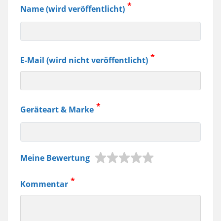
Name (wird veröffentlicht)
E-Mail (wird nicht veröffentlicht)
Geräteart & Marke
z.B.
Meine Bewertung
Jura
Kaffeemaschine,
Kommentar
Samsung
Smartphone
usw.