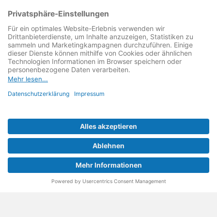
kämpft als Gründungsmitglied des
Runden Tisch
Reparatur
↗ für eine
Reparatur Revolution
↗ und bessere
Reparaturbedingungen: Für Produkte, die sich gut
reparieren lassen, für günstigere Ersatzteile und den
Erhalt der reparierenden Betriebe und des Reparatur-
Know-hows in Deutschland.
Weitere Informationen
Fachhändler finden
Über uns
FAQ - häufig gestellte Fragen
Rechtliches
© 2023 MeinMacher - eine Marke der Vangerow GmbH
Impressum↗
Barrierefreiheit
Datenschutz
AGBs
Kontakt