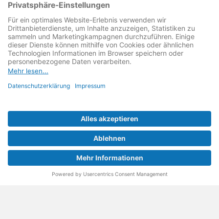
Reparatur
↗ für eine
Reparatur Revolution
↗ und bessere
Reparaturbedingungen: Für Produkte, die sich gut
reparieren lassen, für günstigere Ersatzteile und den
Erhalt der reparierenden Betriebe und des Reparatur-
Know-hows in Deutschland.
Weitere Informationen
Fachhändler finden
Über uns
FAQ - häufig gestellte Fragen
Rechtliches
© 2023 MeinMacher - eine Marke der Vangerow GmbH
Impressum↗
Barrierefreiheit
Datenschutz
AGBs
Kontakt