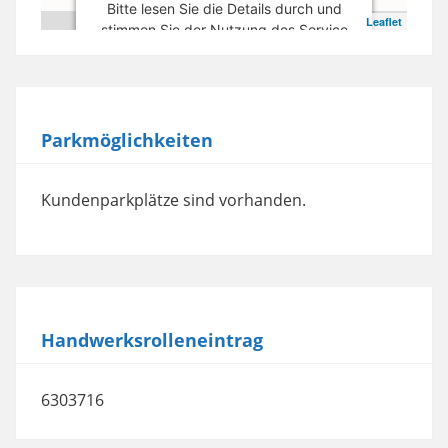
Bitte lesen Sie die Details durch und
Leaflet
stimmen Sie der Nutzung des Service
zu, um diese Karte anzuzeigen.
Mehr Informationen
Parkmöglichkeiten
Akzeptieren
powered by
Usercentrics Consent
Kundenparkplätze sind vorhanden.
Management Platform
Handwerksrolleneintrag
6303716