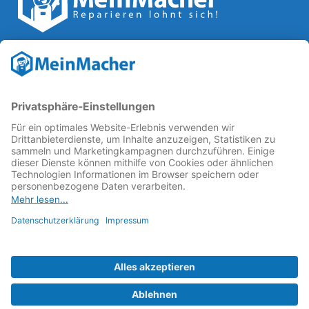
Reparatur Revolution
MeinMacher ist eine Marke der
Vangerow GmbH
↗. Diese
kämpft als Gründungsmitglied des
Runden Tisch
Reparatur
↗ für eine
Reparatur Revolution
↗ und bessere
Reparaturbedingungen: Für Produkte, die sich gut
reparieren lassen, für günstigere Ersatzteile und den
Erhalt der reparierenden Betriebe und des Reparatur-
Know-hows in Deutschland.
Weitere Informationen
Fachhändler finden
Über uns
FAQ - häufig gestellte Fragen
Rechtliches