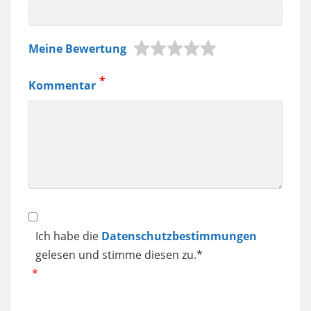
z.B.
Meine Bewertung
Jura
Kaffeemaschine,
Kommentar
Samsung
Smartphone
usw.
Datenschutz
Ich habe die
Datenschutzbestimmungen
gelesen und stimme diesen zu.*