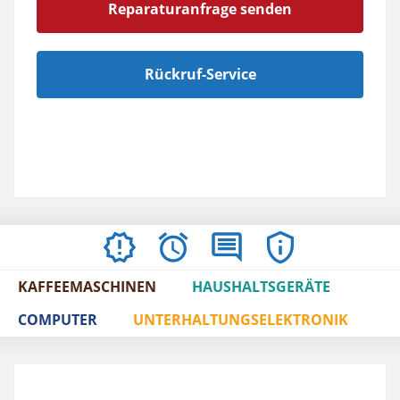
Reparaturanfrage senden
Rückruf-Service
AKTUELLES
ÖFFNUNGSZEITEN
BEWERTUNGEN
IMPRESSUM
/
KAFFEEMASCHINEN
HAUSHALTSGERÄTE
AGBS
COMPUTER
UNTERHALTUNGSELEKTRONIK