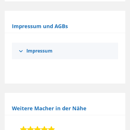
zu, um diese Karte anzuzeigen.
Mehr Informationen
Impressum und AGBs
Akzeptieren
powered by
Usercentrics Consent
Management Platform
Impressum
Weitere Macher in der Nähe