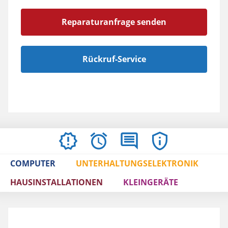
Reparaturanfrage senden
Rückruf-Service
AKTUELLES
ÖFFNUNGSZEITEN
BEWERTUNGEN
IMPRESSUM
/
COMPUTER
UNTERHALTUNGSELEKTRONIK
AGBS
HAUSINSTALLATIONEN
KLEINGERÄTE