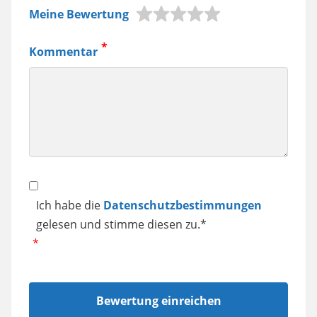
Meine Bewertung
Jura
Kaffeemaschine,
Kommentar
Samsung
Smartphone
usw.
Datenschutz
Ich habe die
Datenschutzbestimmungen
gelesen und stimme diesen zu.*