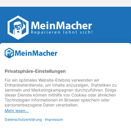
Reparatur Revolution
MeinMacher ist eine Marke der
Vangerow GmbH
↗. Diese
kämpft als Gründungsmitglied des
Runden Tisch
Reparatur
↗ für eine
Reparatur Revolution
↗ und bessere
Reparaturbedingungen: Für Produkte, die sich gut
reparieren lassen, für günstigere Ersatzteile und den
Erhalt der reparierenden Betriebe und des Reparatur-
Know-hows in Deutschland.
Weitere Informationen
Fachhändler finden
Über uns