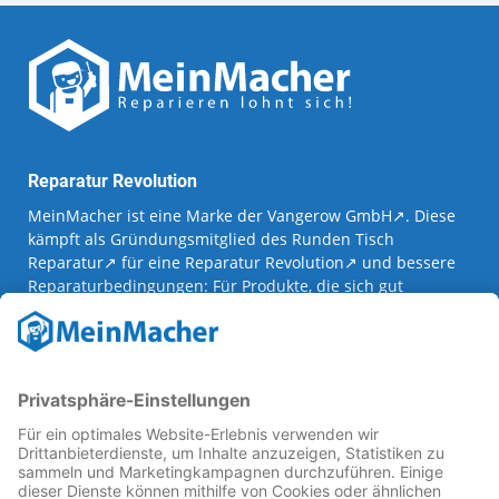
Reparatur Revolution
MeinMacher ist eine Marke der
Vangerow GmbH
↗. Diese
kämpft als Gründungsmitglied des
Runden Tisch
Reparatur
↗ für eine
Reparatur Revolution
↗ und bessere
Reparaturbedingungen: Für Produkte, die sich gut
reparieren lassen, für günstigere Ersatzteile und den
Erhalt der reparierenden Betriebe und des Reparatur-
Know-hows in Deutschland.
Weitere Informationen
Fachhändler finden
Über uns
FAQ - häufig gestellte Fragen