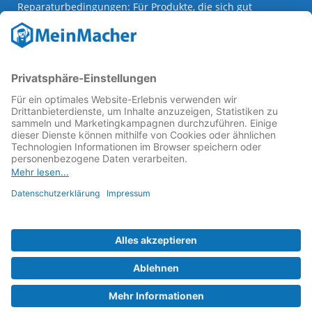
Reparaturbedingungen: Für Produkte, die sich gut
reparieren lassen, für günstigere Ersatzteile und den
Erhalt der reparierenden Betriebe und des Reparatur-
Know-hows in Deutschland.
Weitere Informationen
Fachhändler finden
Über uns
FAQ - häufig gestellte Fragen
Rechtliches
© 2023 MeinMacher - eine Marke der Vangerow GmbH
Impressum↗
Barrierefreiheit
Datenschutz
AGBs
Kontakt