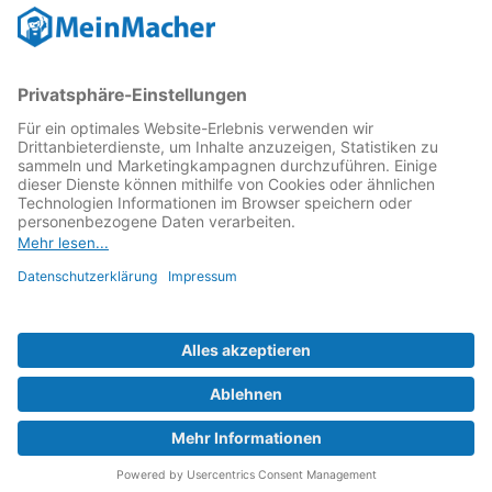
MeinMacher ist eine Marke der
Vangerow GmbH
↗. Diese
kämpft als Gründungsmitglied des
Runden Tisch
Reparatur
↗ für eine
Reparatur Revolution
↗ und bessere
Reparaturbedingungen: Für Produkte, die sich gut
reparieren lassen, für günstigere Ersatzteile und den
Erhalt der reparierenden Betriebe und des Reparatur-
Know-hows in Deutschland.
Weitere Informationen
Fachhändler finden
Über uns
FAQ - häufig gestellte Fragen
Rechtliches
© 2023 MeinMacher - eine Marke der Vangerow GmbH
Impressum↗
Barrierefreiheit
Datenschutz
AGBs