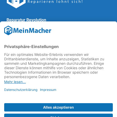
Reparatur Revolution
MeinMacher ist eine Marke der
Vangerow GmbH
↗. Diese
kämpft als Gründungsmitglied des
Runden Tisch
Reparatur
↗ für eine
Reparatur Revolution
↗ und bessere
Reparaturbedingungen: Für Produkte, die sich gut
reparieren lassen, für günstigere Ersatzteile und den
Erhalt der reparierenden Betriebe und des Reparatur-
Know-hows in Deutschland.
Weitere Informationen
Fachhändler finden
Über uns
FAQ - häufig gestellte Fragen
Rechtliches
© 2023 MeinMacher - eine Marke der Vangerow GmbH